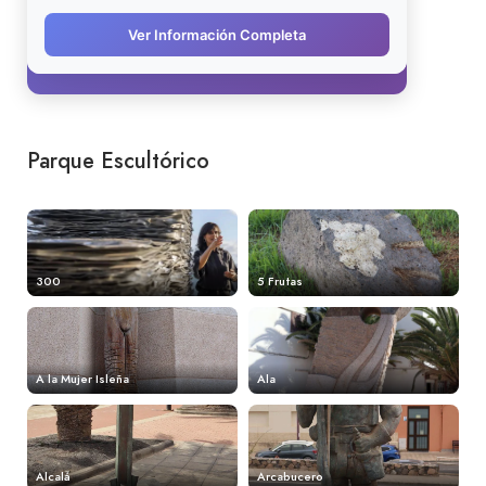
Parque Escultórico
300
5 Frutas
A la Mujer Isleña
Ala
Alcalá
Arcabucero