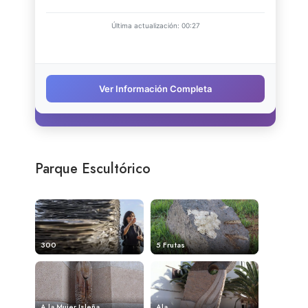
Parque Escultórico
300
5 Frutas
A la Mujer Isleña
Ala