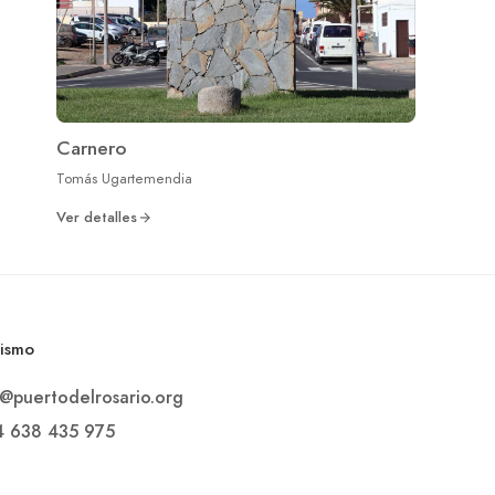
Carnero
Tomás Ugartemendia
Ver detalles
rismo
o@puertodelrosario.org
4 638 435 975