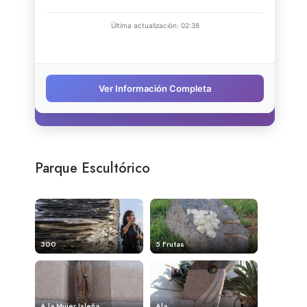
Parque Escultórico
300
5 Frutas
A la Mujer Isleña
Ala