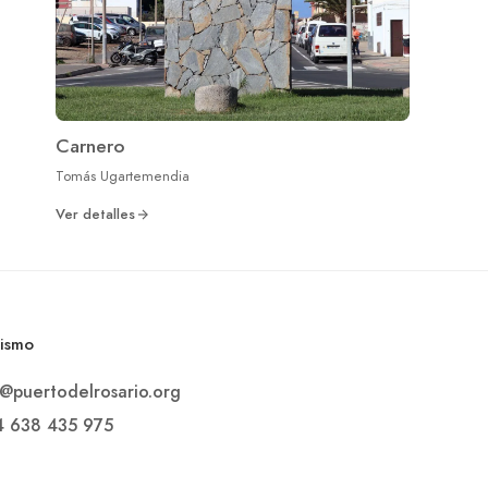
Carnero
Tomás Ugartemendia
Ver detalles
rismo
o@puertodelrosario.org
4 638 435 975