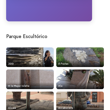
Parque Escultórico
300
5 Frutas
A la Mujer Isleña
Ala
Alcalá
Arcabucero