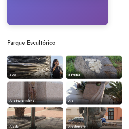
Parque Escultórico
300
5 Frutas
A la Mujer Isleña
Ala
Alcalá
Arcabucero