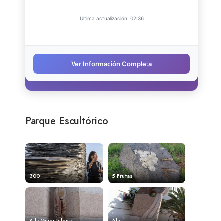
Parque Escultórico
300
5 Frutas
A la Mujer Isleña
Ala