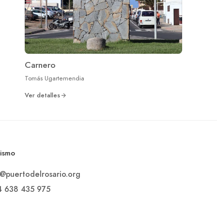
Carnero
Tomás Ugartemendia
Ver detalles
rismo
o@puertodelrosario.org
4 638 435 975