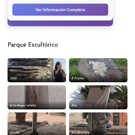
Parque Escultórico
300
5 Frutas
A la Mujer Isleña
Ala
Alcalá
Arcabucero