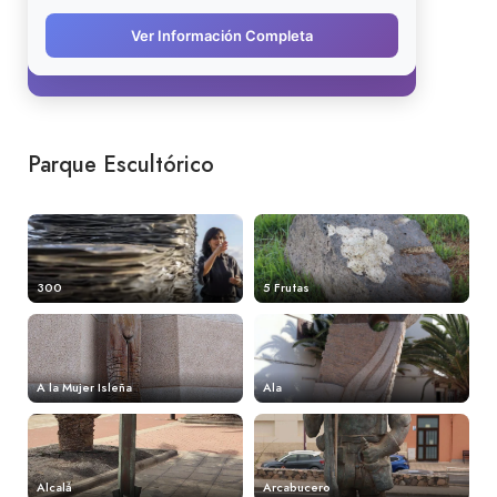
Parque Escultórico
300
5 Frutas
A la Mujer Isleña
Ala
Alcalá
Arcabucero