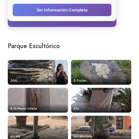
Parque Escultórico
300
5 Frutas
A la Mujer Isleña
Ala
Alcalá
Arcabucero