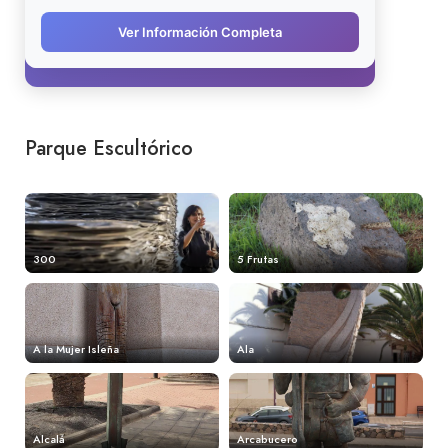
Parque Escultórico
300
5 Frutas
A la Mujer Isleña
Ala
Alcalá
Arcabucero