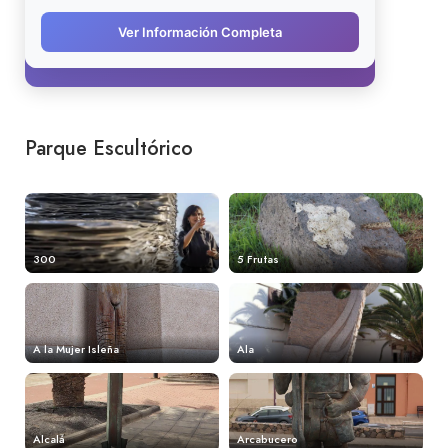
Parque Escultórico
300
5 Frutas
A la Mujer Isleña
Ala
Alcalá
Arcabucero