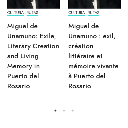
CULTURA
RUTAS
CULTURA
RUTAS
Miguel de
Miguel de
Unamuno : exil,
Unamuno: Exil,
création
literarisches
littéraire et
Schaffen und
mémoire vivante
lebendige
à Puerto del
Erinnerung in
Rosario
Puerto del
Rosario