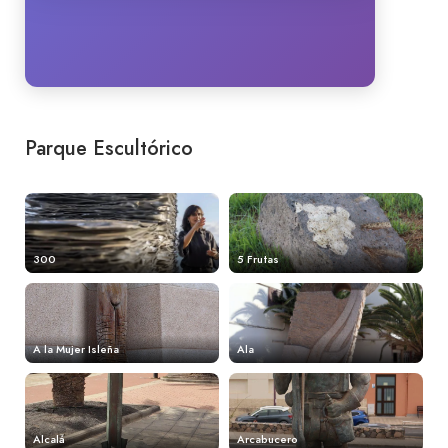
Parque Escultórico
300
5 Frutas
A la Mujer Isleña
Ala
Alcalá
Arcabucero