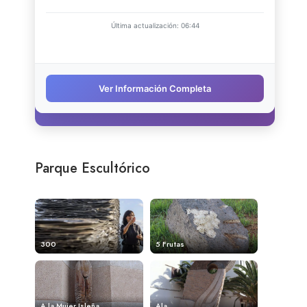
Parque Escultórico
300
5 Frutas
A la Mujer Isleña
Ala