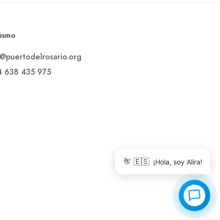
rismo
o@puertodelrosario.org
4 638 435 975
🇪🇸
👋
¡Hola, soy Alira!