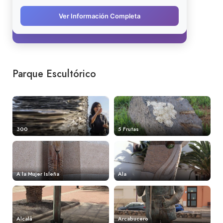
Parque Escultórico
300
5 Frutas
A la Mujer Isleña
Ala
Alcalá
Arcabucero