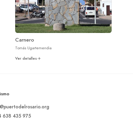
Carnero
Tomás Ugartemendia
Ver detalles
rismo
o@puertodelrosario.org
4 638 435 975