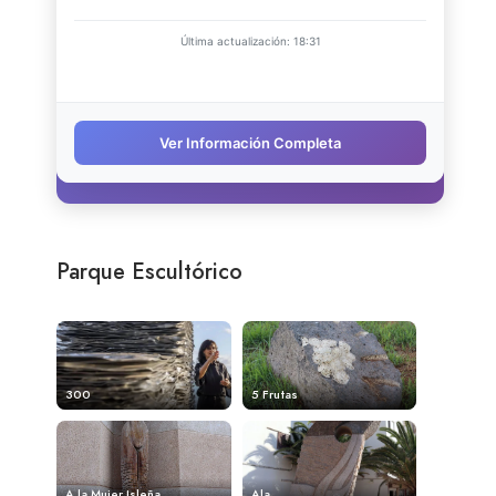
Parque Escultórico
300
5 Frutas
A la Mujer Isleña
Ala