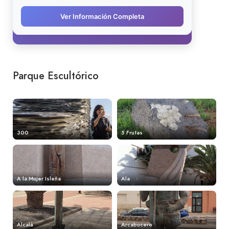
Parque Escultórico
300
5 Frutas
A la Mujer Isleña
Ala
Alcalá
Arcabucero