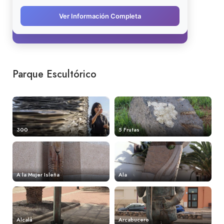
Parque Escultórico
300
5 Frutas
A la Mujer Isleña
Ala
Alcalá
Arcabucero