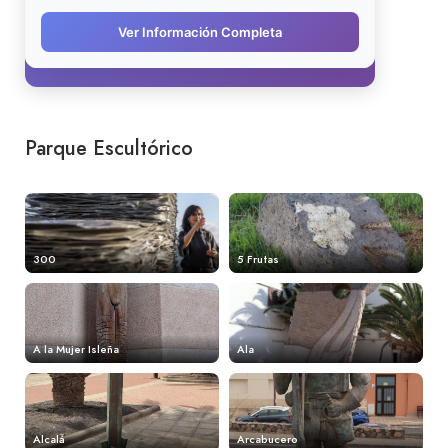
Parque Escultórico
300
5 Frutas
A la Mujer Isleña
Ala
Alcalá
Arcabucero