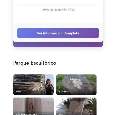
Parque Escultórico
300
5 Frutas
A la Mujer Isleña
Ala