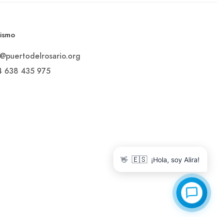
rismo
o@puertodelrosario.org
4 638 435 975
👋
🇪🇸
¡Hola, soy Alira!