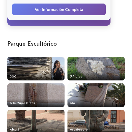
Parque Escultórico
300
5 Frutas
A la Mujer Isleña
Ala
Alcalá
Arcabucero