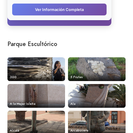
Parque Escultórico
300
5 Frutas
A la Mujer Isleña
Ala
Alcalá
Arcabucero