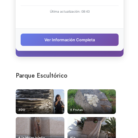
Parque Escultórico
300
5 Frutas
A la Mujer Isleña
Ala