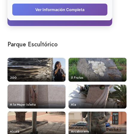
Parque Escultórico
300
5 Frutas
A la Mujer Isleña
Ala
Alcalá
Arcabucero