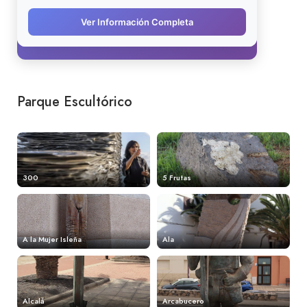
Parque Escultórico
300
5 Frutas
A la Mujer Isleña
Ala
Alcalá
Arcabucero