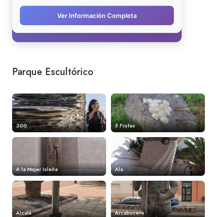
Parque Escultórico
300
5 Frutas
A la Mujer Isleña
Ala
Alcalá
Arcabucero