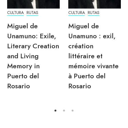
CULTURA
RUTAS
CULTURA
RUTAS
Miguel de
Miguel de
Unamuno : exil,
Unamuno: Exil,
création
literarisches
littéraire et
Schaffen und
mémoire vivante
lebendige
à Puerto del
Erinnerung in
Rosario
Puerto del
Rosario