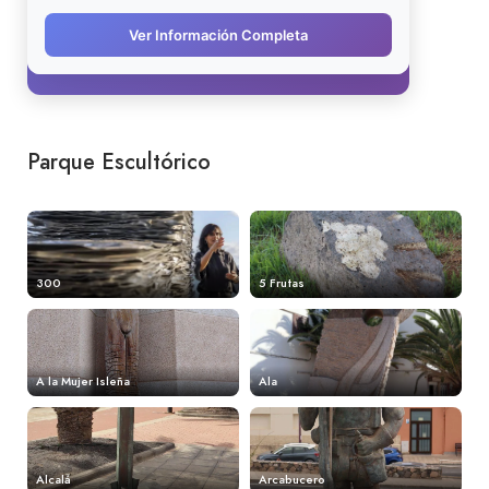
Parque Escultórico
300
5 Frutas
A la Mujer Isleña
Ala
Alcalá
Arcabucero