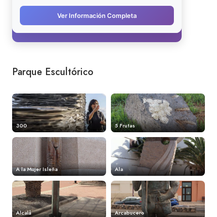
Parque Escultórico
300
5 Frutas
A la Mujer Isleña
Ala
Alcalá
Arcabucero