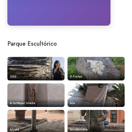
Parque Escultórico
300
5 Frutas
A la Mujer Isleña
Ala
Alcalá
Arcabucero