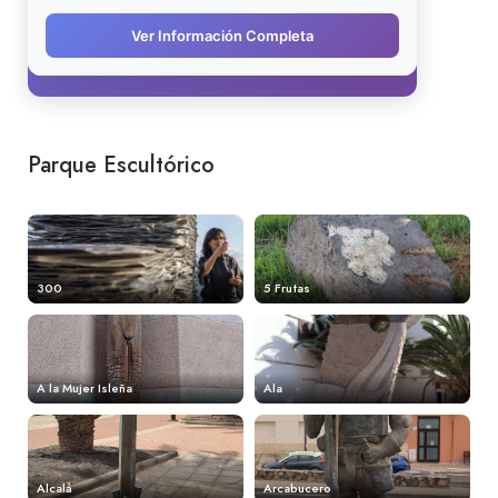
Parque Escultórico
300
5 Frutas
A la Mujer Isleña
Ala
Alcalá
Arcabucero