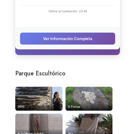
Parque Escultórico
300
5 Frutas
A la Mujer Isleña
Ala