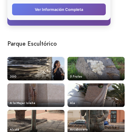
Parque Escultórico
300
5 Frutas
A la Mujer Isleña
Ala
Alcalá
Arcabucero