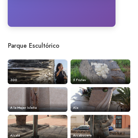
Parque Escultórico
300
5 Frutas
A la Mujer Isleña
Ala
Alcalá
Arcabucero