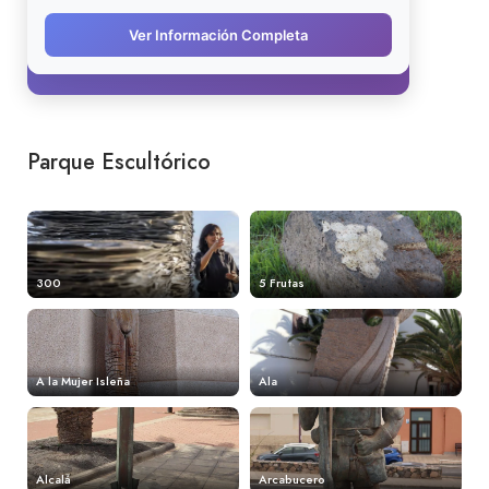
Parque Escultórico
300
5 Frutas
A la Mujer Isleña
Ala
Alcalá
Arcabucero