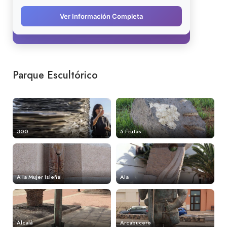
Parque Escultórico
300
5 Frutas
A la Mujer Isleña
Ala
Alcalá
Arcabucero