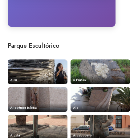
Parque Escultórico
300
5 Frutas
A la Mujer Isleña
Ala
Alcalá
Arcabucero