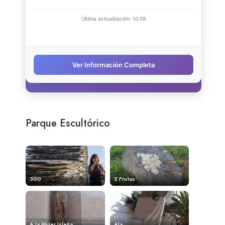
Parque Escultórico
300
5 Frutas
A la Mujer Isleña
Ala