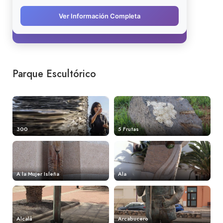
Parque Escultórico
300
5 Frutas
A la Mujer Isleña
Ala
Alcalá
Arcabucero