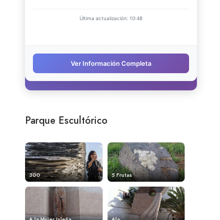
Parque Escultórico
300
5 Frutas
A la Mujer Isleña
Ala