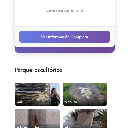
Parque Escultórico
300
5 Frutas
A la Mujer Isleña
Ala