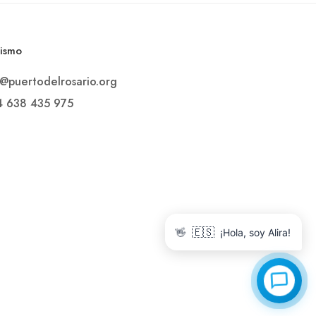
rismo
o@puertodelrosario.org
4 638 435 975
👋
🇪🇸
¡Hola, soy Alira!