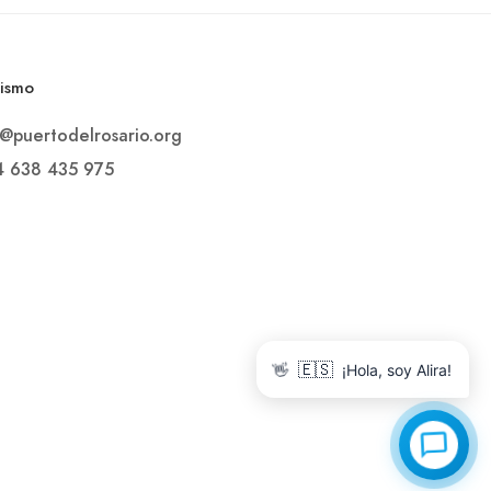
rismo
o@puertodelrosario.org
4 638 435 975
👋
🇪🇸
¡Hola, soy Alira!