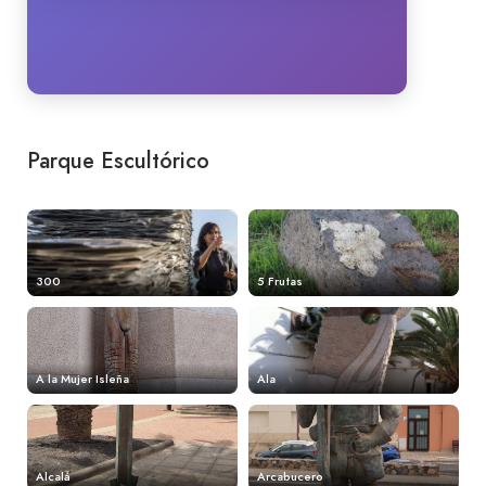
Parque Escultórico
300
5 Frutas
A la Mujer Isleña
Ala
Alcalá
Arcabucero