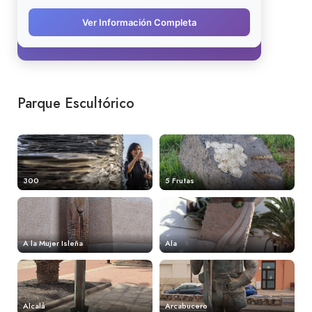
Parque Escultórico
300
5 Frutas
A la Mujer Isleña
Ala
Alcalá
Arcabucero