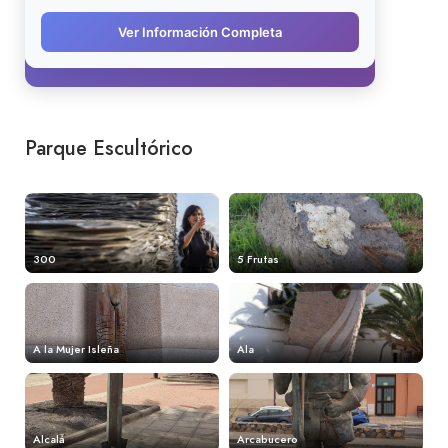
Parque Escultórico
300
5 Frutas
A la Mujer Isleña
Ala
Alcalá
Arcabucero