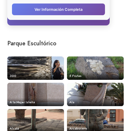
Parque Escultórico
300
5 Frutas
A la Mujer Isleña
Ala
Alcalá
Arcabucero