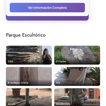
Parque Escultórico
300
5 Frutas
A la Mujer Isleña
Ala
Alcalá
Arcabucero