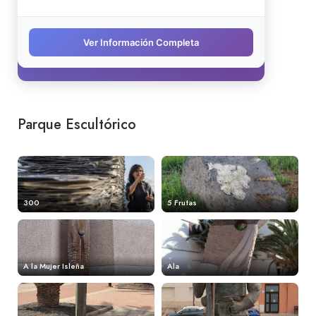
Parque Escultórico
300
5 Frutas
A la Mujer Isleña
Ala