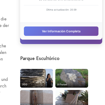
 die
e der
sche
alen
Parque Escultórico
en
 und
300
5 Frutas
urch
r