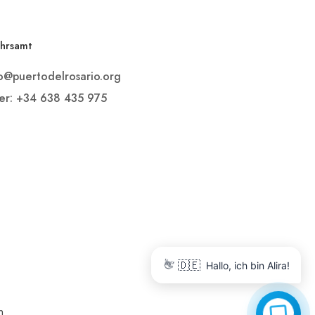
hrsamt
mo@puertodelrosario.org
er: +34 638 435 975
👋
🇩🇪
Hallo, ich bin Alira!
h