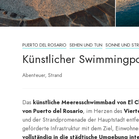
PUERTO DEL ROSARIO
SEHEN UND TUN
SONNE UND ST
Künstlicher Swimmingpo
Abenteuer
Strand
Das
künstliche Meeresschwimmbad von El C
von Puerto del Rosario
, im Herzen des
Viert
und der Strandpromenade der Hauptstadt entfern
geförderte Infrastruktur mit dem Ziel, Einwohn
vollständig in die städtische Umgebung int