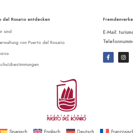
o del Rosario entdecken
Fremdenverke
r sind
E-Mail: turis
Telefonnumm
erwaltung von Puerto del Rosario
büros
schutzbestimmungen
Spanisch
Englisch
Deutsch
Französisc