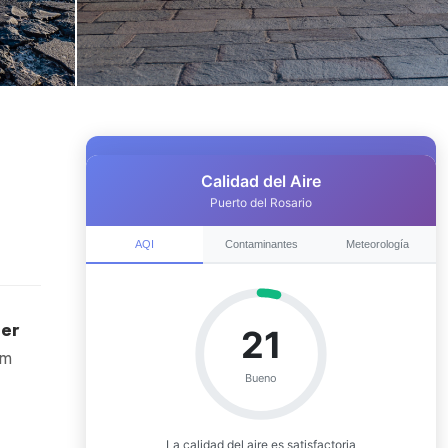
ier
um