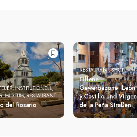
RESTAURANT
SHOP
Offene
Gewerbezone: León
TEUER
INSTITUTIONELL
y Castillo und Virgen
R
MUSEUM
RESTAURANT
o del Rosario
de la Peña Straßen.