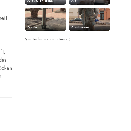
A la Mujer Isleña
Ala
heit
Alcalá
Arcabucero
Ver todas las esculturas
ft,
das
 Ecken
r