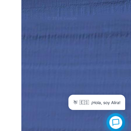
👋
🇪🇸
¡Hola, soy Alira!