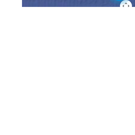
La imagen puede estar sujeta a derechos de autor
Términos
rismo
o@puertodelrosario.org
4 638 435 975