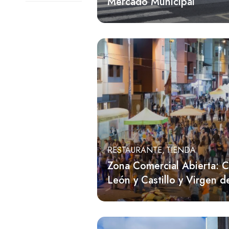
Mercado Municipal
Merendero
Mirador
Museo
Ocio
Parque
Playa
Restaurante
Templo
RESTAURANTE
TIENDA
Tienda
Zona Comercial Abierta: C
Turismo rural
León y Castillo y Virgen d