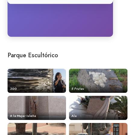
Parque Escultórico
300
5 Frutas
A la Mujer Isleña
Ala