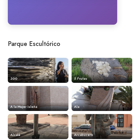
Parque Escultórico
300
5 Frutas
A la Mujer Isleña
Ala
Alcalá
Arcabucero